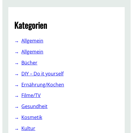
r
c
h
Kategorien
Allgemein
Allgemein
Bücher
DIY – Do it yourself
Ernährung/Kochen
Filme/TV
Gesundheit
Kosmetik
Kultur