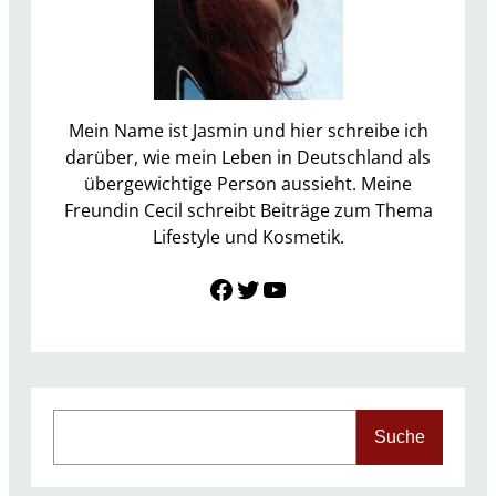
a
c
k
r
e
Mein Name ist Jasmin und hier schreibe ich
g
darüber, wie mein Leben in Deutschland als
a
übergewichtige Person aussieht. Meine
l
Freundin Cecil schreibt Beiträge zum Thema
Lifestyle und Kosmetik.
Link zu Facebook
Twitter
YouTube
S
Suche
e
a