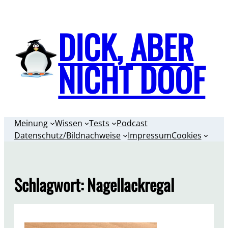
Zum
Inhalt
DICK, ABER
springen
NICHT DOOF
Meinung
Wissen
Tests
Podcast
Datenschutz/Bildnachweise
Impressum
Cookies
Schlagwort:
Nagellackregal