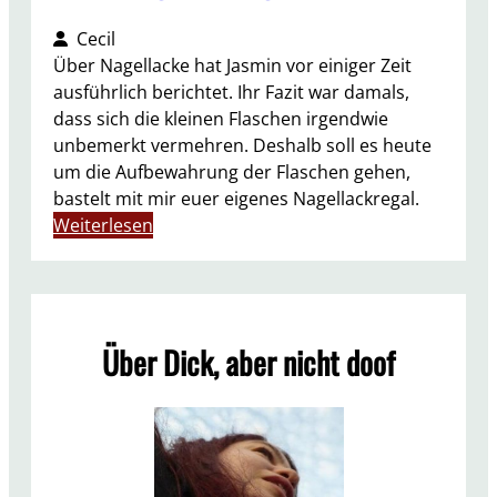
Cecil
Über Nagellacke hat Jasmin vor einiger Zeit
ausführlich berichtet. Ihr Fazit war damals,
dass sich die kleinen Flaschen irgendwie
unbemerkt vermehren. Deshalb soll es heute
um die Aufbewahrung der Flaschen gehen,
bastelt mit mir euer eigenes Nagellackregal.
:
Weiterlesen
D
I
Y
–
Über Dick, aber nicht doof
N
a
g
e
l
l