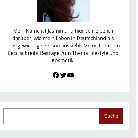
Mein Name ist Jasmin und hier schreibe ich
darüber, wie mein Leben in Deutschland als
übergewichtige Person aussieht. Meine Freundin
Cecil schreibt Beiträge zum Thema Lifestyle und
Kosmetik.
Link zu Facebook
Twitter
YouTube
S
Suche
e
a
r