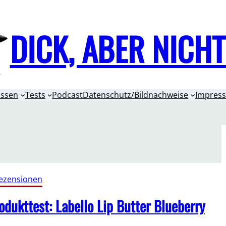
DICK, ABER NICH
issen
Tests
Podcast
Datenschutz/Bildnachweise
Impres
ezensionen
dukttest: Labello Lip Butter Blueberry