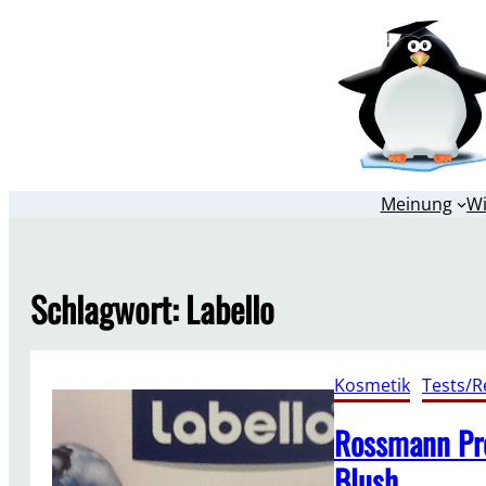
Zum
Inhalt
springen
Meinung
W
Schlagwort:
Labello
Kosmetik
, 
Tests/R
Rossmann Pro
Blush