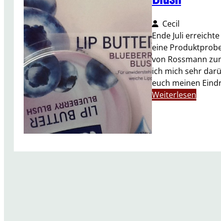
Cecil
Ende Juli erreicht
eine Produktprobe 
von Rossmann zum 
ich mich sehr dar
euch meinen Eindr
:
Weiterlesen
R
o
s
s
m
a
n
n
P
r