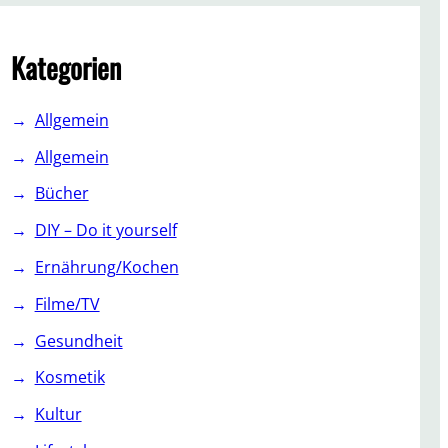
c
h
Kategorien
Allgemein
Allgemein
Bücher
DIY – Do it yourself
Ernährung/Kochen
Filme/TV
Gesundheit
Kosmetik
Kultur