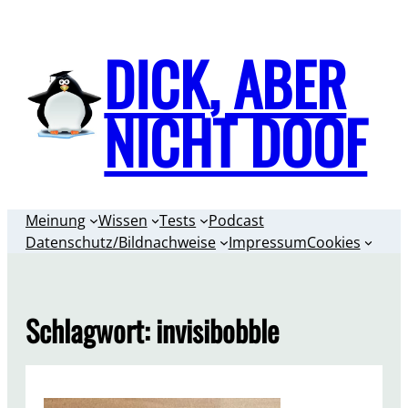
Zum
Inhalt
DICK, ABER
springen
NICHT DOOF
Meinung
Wissen
Tests
Podcast
Datenschutz/Bildnachweise
Impressum
Cookies
Schlagwort:
invisibobble