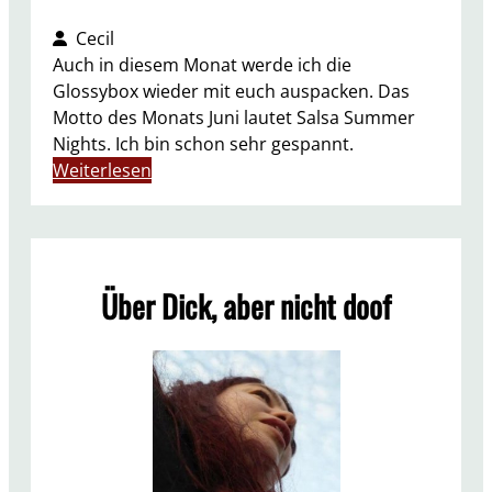
Cecil
Auch in diesem Monat werde ich die
Glossybox wieder mit euch auspacken. Das
Motto des Monats Juni lautet Salsa Summer
Nights. Ich bin schon sehr gespannt.
:
Weiterlesen
U
N
B
O
Über Dick, aber nicht doof
X
I
N
G
G
l
o
s