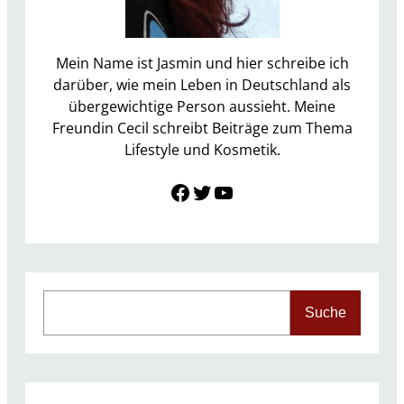
s
y
b
Mein Name ist Jasmin und hier schreibe ich
o
darüber, wie mein Leben in Deutschland als
x
übergewichtige Person aussieht. Meine
J
Freundin Cecil schreibt Beiträge zum Thema
u
Lifestyle und Kosmetik.
n
Link zu Facebook
Twitter
YouTube
i
2
0
1
7
S
Suche
e
a
r
c