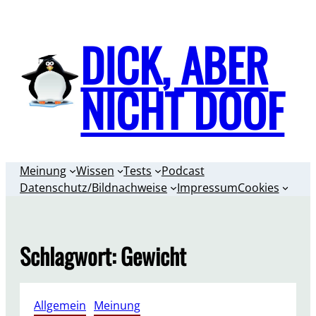
Zum
Inhalt
DICK, ABER
springen
NICHT DOOF
Meinung
Wissen
Tests
Podcast
Datenschutz/Bildnachweise
Impressum
Cookies
Schlagwort:
Gewicht
Allgemein
, 
Meinung