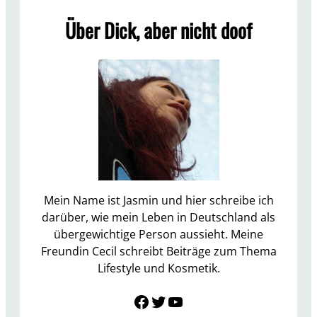
i
a
Über Dick, aber nicht doof
c
s
h
G
t
e
v
w
e
i
r
c
l
h
i
t
e
d
r
i
e
Mein Name ist Jasmin und hier schreibe ich
e
n
darüber, wie mein Leben in Deutschland als
s
–
übergewichtige Person aussieht. Meine
e
a
Freundin Cecil schreibt Beiträge zum Thema
r
b
Lifestyle und Kosmetik.
N
e
a
Link zu Facebook
Twitter
YouTube
r
c
w