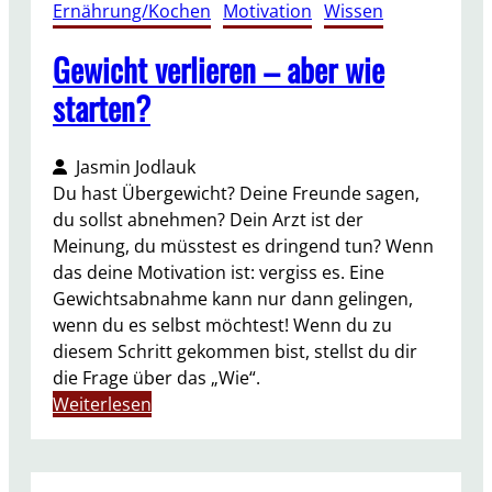
Ernährung/Kochen
, 
Motivation
, 
Wissen
a
n
Gewicht verlieren – aber wie
d
ä
starten?
u
ß
Jasmin Jodlauk
e
Du hast Übergewicht? Deine Freunde sagen,
r
du sollst abnehmen? Dein Arzt ist der
t
Meinung, du müsstest es dringend tun? Wenn
e
das deine Motivation ist: vergiss es. Eine
s
Gewichtsabnahme kann nur dann gelingen,
i
wenn du es selbst möchtest! Wenn du zu
c
diesem Schritt gekommen bist, stellst du dir
h
die Frage über das „Wie“.
ü
:
Weiterlesen
b
G
e
e
r
w
d