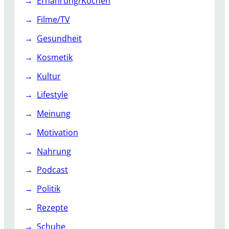
Ernährung/Kochen
S
e
Filme/TV
h
Gesundheit
t
i
Kosmetik
h
Kultur
r
e
Lifestyle
R
Meinung
e
a
Motivation
k
Nahrung
t
i
Podcast
o
Politik
n
!
Rezepte
Schuhe