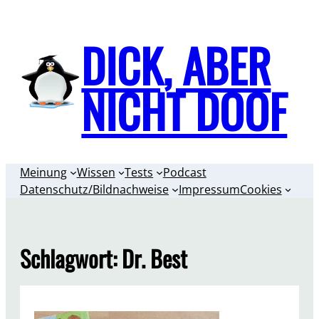
Zum
Inhalt
DICK, ABER
springen
NICHT DOOF
Meinung
Wissen
Tests
Podcast
Datenschutz/Bildnachweise
Impressum
Cookies
Schlagwort:
Dr. Best