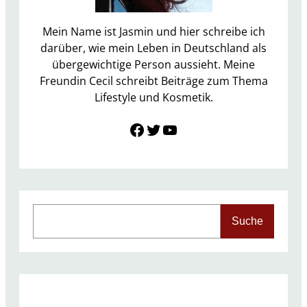
a
i
Mein Name ist Jasmin und hier schreibe ich
2
darüber, wie mein Leben in Deutschland als
0
übergewichtige Person aussieht. Meine
1
Freundin Cecil schreibt Beiträge zum Thema
7
Lifestyle und Kosmetik.
Link zu Facebook
Twitter
YouTube
S
Suche
e
a
r
c
h