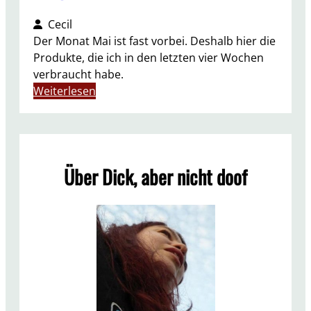
Cecil
Der Monat Mai ist fast vorbei. Deshalb hier die
Produkte, die ich in den letzten vier Wochen
verbraucht habe.
:
Weiterlesen
A
u
f
g
Über Dick, aber nicht doof
e
b
r
a
u
c
h
t
M