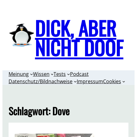
Zum
Inhalt
DICK, ABER
springen
NICHT DOOF
Meinung
Wissen
Tests
Podcast
Datenschutz/Bildnachweise
Impressum
Cookies
Schlagwort:
Dove