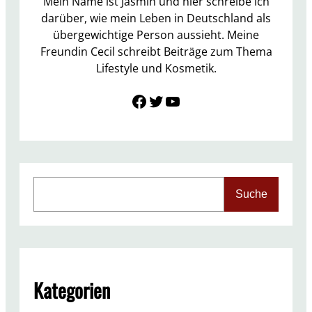
Mein Name ist Jasmin und hier schreibe ich
a
d
darüber, wie mein Leben in Deutschland als
i
D
übergewichtige Person aussieht. Meine
2
e
Freundin Cecil schreibt Beiträge zum Thema
0
o
Lifestyle und Kosmetik.
1
s
4
Link zu Facebook
Twitter
YouTube
p
r
a
y
s
S
Suche
e
a
r
c
h
Kategorien