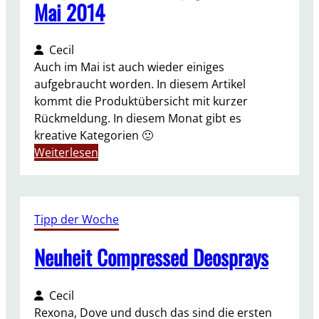
Mai 2014
Cecil
Auch im Mai ist auch wieder einiges
aufgebraucht worden. In diesem Artikel
kommt die Produktübersicht mit kurzer
Rückmeldung. In diesem Monat gibt es
kreative Kategorien 🙂
:
Weiterlesen
A
u
f
Tipp der Woche
g
e
Neuheit Compressed Deosprays
b
r
a
Cecil
u
Rexona, Dove und dusch das sind die ersten