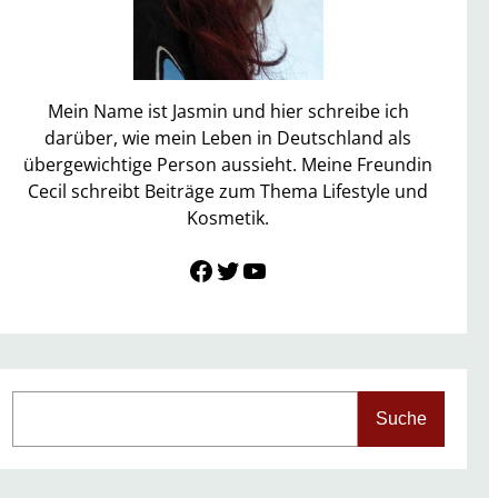
Mein Name ist Jasmin und hier schreibe ich
darüber, wie mein Leben in Deutschland als
übergewichtige Person aussieht. Meine Freundin
Cecil schreibt Beiträge zum Thema Lifestyle und
Kosmetik.
Link zu Facebook
Twitter
YouTube
S
Suche
e
a
r