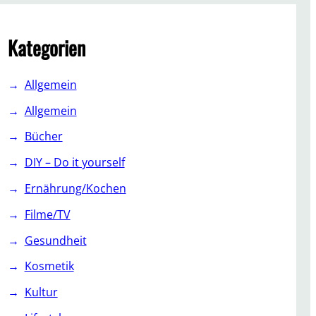
c
h
Kategorien
Allgemein
Allgemein
Bücher
DIY – Do it yourself
Ernährung/Kochen
Filme/TV
Gesundheit
Kosmetik
Kultur