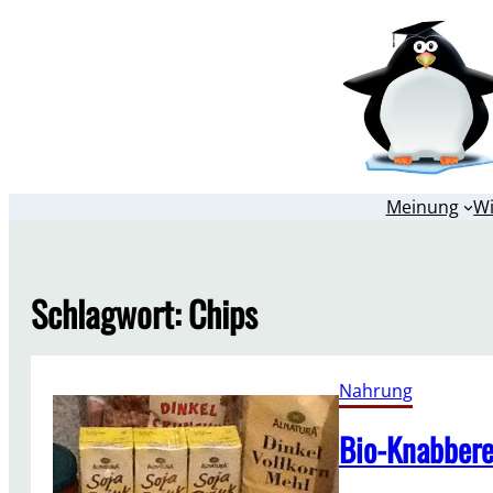
Zum
Inhalt
springen
Meinung
W
Schlagwort:
Chips
Nahrung
Bio-Knabberei