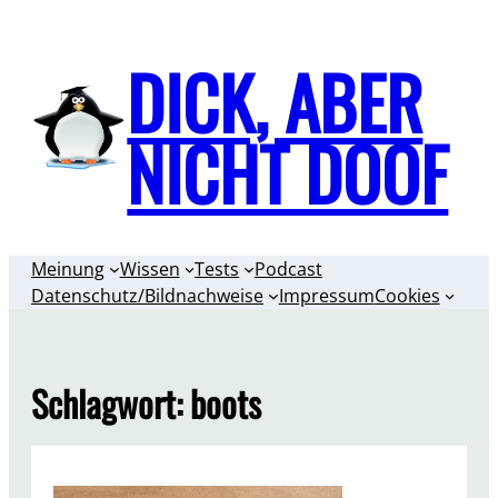
Zum
Inhalt
DICK, ABER
springen
NICHT DOOF
Meinung
Wissen
Tests
Podcast
Datenschutz/Bildnachweise
Impressum
Cookies
Schlagwort:
boots