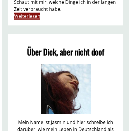
Schaut mit mir, welche Dinge ich in der langen
Zeit verbraucht habe.
:
Weiterlesen
A
u
f
g
Über Dick, aber nicht doof
e
b
r
a
u
c
h
t
–
d
e
Mein Name ist Jasmin und hier schreibe ich
k
darüber, wie mein Leben in Deutschland als