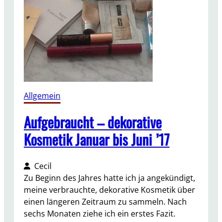
N
o
v
e
m
b
e
r
Allgemein
2
0
Aufgebraucht – dekorative
1
Kosmetik Januar bis Juni ’17
7
Cecil
Zu Beginn des Jahres hatte ich ja angekündigt,
meine verbrauchte, dekorative Kosmetik über
einen längeren Zeitraum zu sammeln. Nach
sechs Monaten ziehe ich ein erstes Fazit.