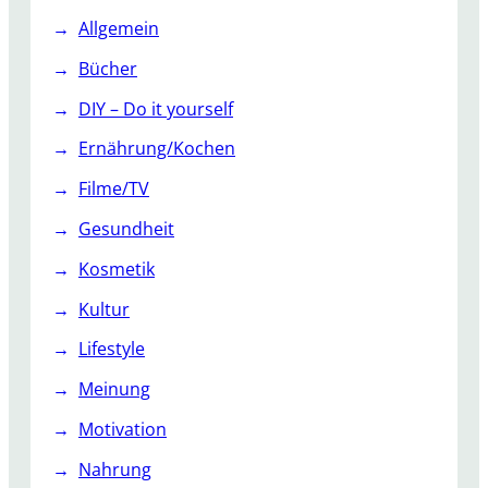
a
Allgemein
r
Bücher
b
i
DIY – Do it yourself
s
Ernährung/Kochen
J
u
Filme/TV
n
Gesundheit
i
’
Kosmetik
1
Kultur
7
Lifestyle
Meinung
Motivation
Nahrung