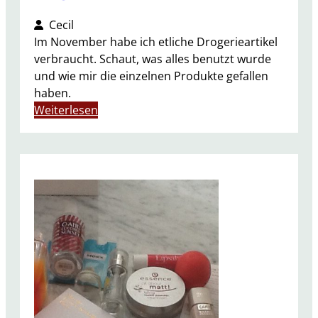
Cecil
Im November habe ich etliche Drogerieartikel
verbraucht. Schaut, was alles benutzt wurde
und wie mir die einzelnen Produkte gefallen
haben.
:
Weiterlesen
A
u
f
g
e
b
r
a
u
c
h
t