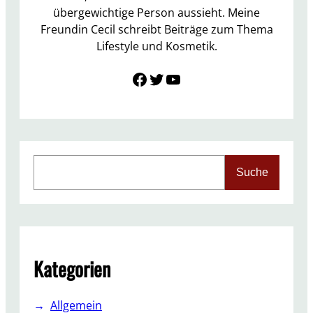
o
übergewichtige Person aussieht. Meine
r
Freundin Cecil schreibt Beiträge zum Thema
a
Lifestyle und Kosmetik.
t
Link zu Facebook
Twitter
YouTube
i
v
e
K
o
s
S
Suche
m
e
e
a
t
r
i
c
k
h
J
Kategorien
a
n
Allgemein
u