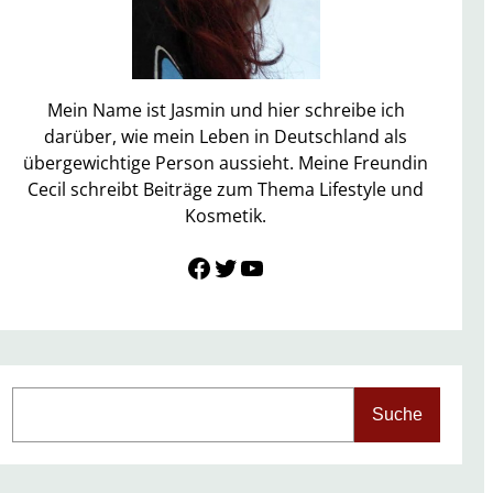
Mein Name ist Jasmin und hier schreibe ich
darüber, wie mein Leben in Deutschland als
übergewichtige Person aussieht. Meine Freundin
Cecil schreibt Beiträge zum Thema Lifestyle und
Kosmetik.
Link zu Facebook
Twitter
YouTube
S
Suche
e
a
r