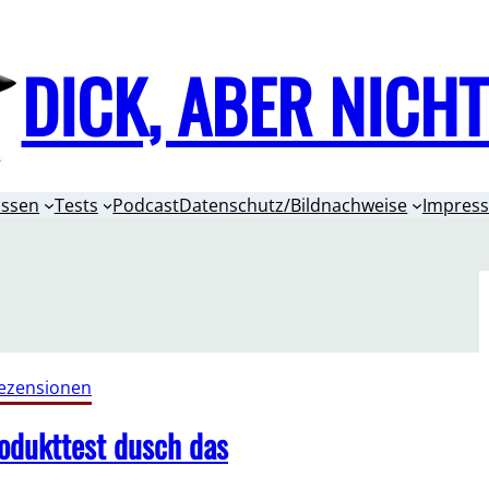
DICK, ABER NICH
issen
Tests
Podcast
Datenschutz/Bildnachweise
Impres
ezensionen
dukttest dusch das