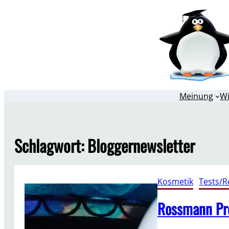
Zum
Inhalt
springen
Meinung
W
Schlagwort:
Bloggernewsletter
Kosmetik
, 
Tests/R
Rossmann Pro