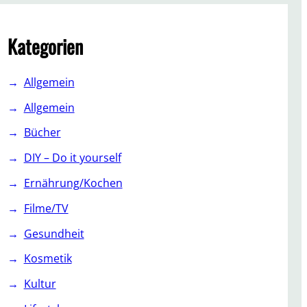
c
h
Kategorien
Allgemein
Allgemein
Bücher
DIY – Do it yourself
Ernährung/Kochen
Filme/TV
Gesundheit
Kosmetik
Kultur