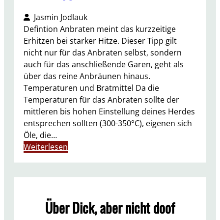
Jasmin Jodlauk
Defintion Anbraten meint das kurzzeitige
Erhitzen bei starker Hitze. Dieser Tipp gilt
nicht nur für das Anbraten selbst, sondern
auch für das anschließende Garen, geht als
über das reine Anbräunen hinaus.
Temperaturen und Bratmittel Da die
Temperaturen für das Anbraten sollte der
mittleren bis hohen Einstellung deines Herdes
entsprechen sollten (300-350°C), eigenen sich
Öle, die…
:
Weiterlesen
K
o
c
h
Über Dick, aber nicht doof
-
T