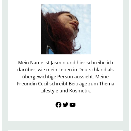
i
p
p
s
:
A
n
b
r
Mein Name ist Jasmin und hier schreibe ich
a
darüber, wie mein Leben in Deutschland als
t
übergewichtige Person aussieht. Meine
e
Freundin Cecil schreibt Beiträge zum Thema
n
Lifestyle und Kosmetik.
Link zu Facebook
Twitter
YouTube