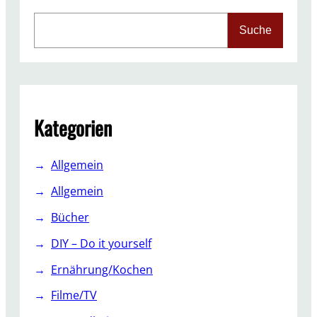
S
Suche
e
a
r
c
h
Kategorien
Allgemein
Allgemein
Bücher
DIY – Do it yourself
Ernährung/Kochen
Filme/TV