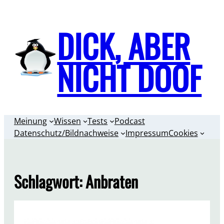
Zum
Inhalt
DICK, ABER
springen
NICHT DOOF
Meinung
Wissen
Tests
Podcast
Datenschutz/Bildnachweise
Impressum
Cookies
Schlagwort:
Anbraten