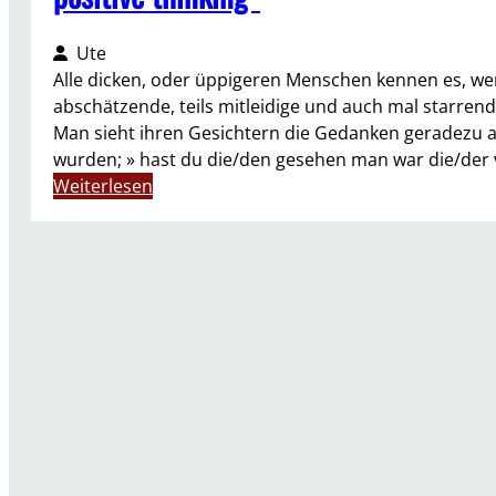
Ute
Alle dicken, oder üppigeren Menschen kennen es, wen
abschätzende, teils mitleidige und auch mal starren
Man sieht ihren Gesichtern die Gedanken geradezu an
wurden; » hast du die/den gesehen man war die/der vi
:
Weiterlesen
W
e
r
m
i
c
h
D
i
c
k