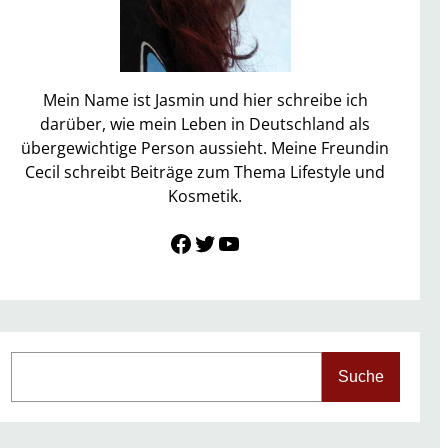
Mein Name ist Jasmin und hier schreibe ich
darüber, wie mein Leben in Deutschland als
übergewichtige Person aussieht. Meine Freundin
Cecil schreibt Beiträge zum Thema Lifestyle und
Kosmetik.
Link zu Facebook
Twitter
YouTube
S
Suche
e
a
r