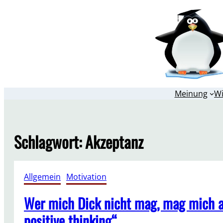
Zum
Inhalt
springen
Meinung
W
Schlagwort:
Akzeptanz
Allgemein
, 
Motivation
Wer mich Dick nicht mag, mag mich au
positive thinking“