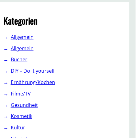
c
h
Kategorien
Allgemein
Allgemein
Bücher
DIY – Do it yourself
Ernährung/Kochen
Filme/TV
Gesundheit
Kosmetik
Kultur