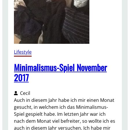
d
e
r
T
a
g
7
–
Lifestyle
9
Minimalismus-Spiel November
2017
Cecil
Auch in diesem Jahr habe ich mir einen Monat
gesucht, in welchem ich das Minimalismus-
Spiel gespielt habe. Im letzten Jahr war ich
nach dem Monat viel befreiter, so wollte ich es
auch in diesem Jahr versuchen. Ich habe mir