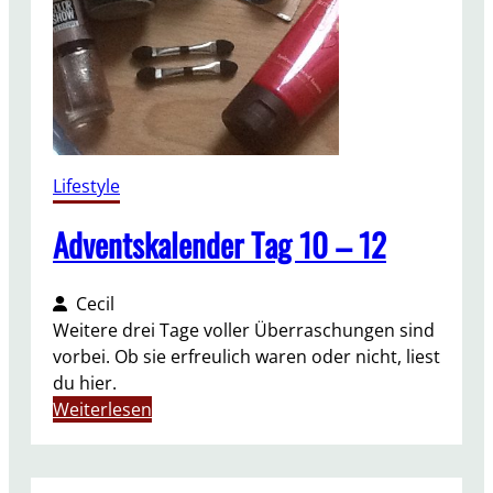
e
r
T
a
g
1
3
Lifestyle
–
1
Adventskalender Tag 10 – 12
5
Cecil
Weitere drei Tage voller Überraschungen sind
vorbei. Ob sie erfreulich waren oder nicht, liest
du hier.
:
Weiterlesen
A
d
v