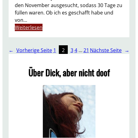
den November ausgesucht, sodass 30 Tage zu
füllen waren. Ob ich es geschafft habe und
von…
:
Weiterlesen
M
i
n
←
Vorherige Seite
1
2
3
4
…
21
Nächste Seite
→
i
m
Über Dick, aber nicht doof
a
l
i
s
m
u
s
-
S
p