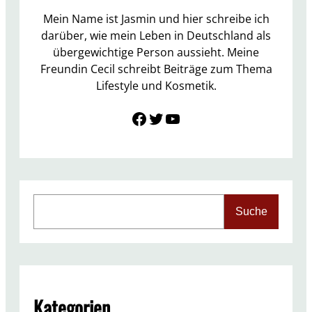
i
Mein Name ist Jasmin und hier schreibe ich
e
darüber, wie mein Leben in Deutschland als
l
übergewichtige Person aussieht. Meine
N
Freundin Cecil schreibt Beiträge zum Thema
o
Lifestyle und Kosmetik.
v
Link zu Facebook
Twitter
YouTube
e
m
b
e
r
2
S
Suche
0
e
1
a
7
r
c
h
Kategorien