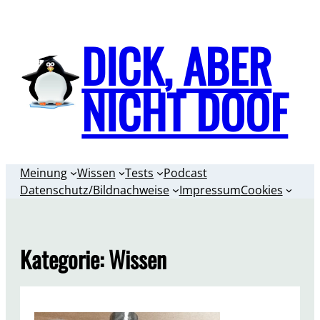
Zum
Inhalt
DICK, ABER
springen
NICHT DOOF
Meinung
Wissen
Tests
Podcast
Datenschutz/Bildnachweise
Impressum
Cookies
Kategorie:
Wissen