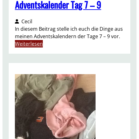
1
Adventskalender Tag 7 – 9
2
Cecil
In diesem Beitrag stelle ich euch die Dinge aus
meinen Adventskalendern der Tage 7 – 9 vor.
:
Weiterlesen
A
d
v
e
n
t
s
k
a
l
e
n