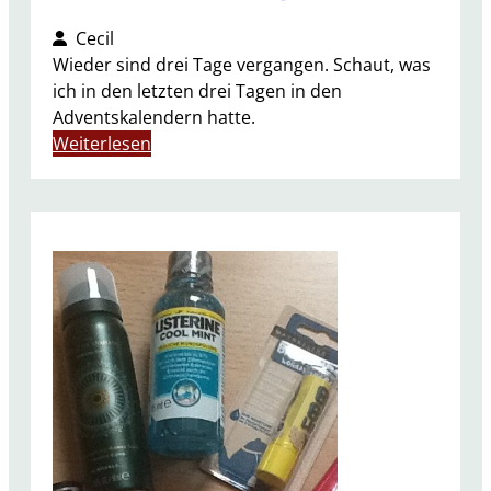
Cecil
Wieder sind drei Tage vergangen. Schaut, was
ich in den letzten drei Tagen in den
Adventskalendern hatte.
:
Weiterlesen
A
d
v
e
n
t
s
k
a
l
e
n
d