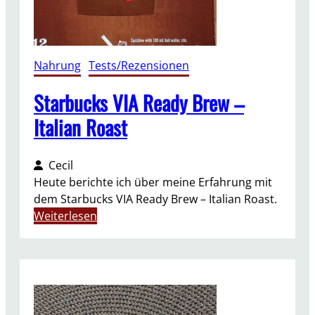
n
g
e
n
Nahrung
, 
Tests/Rezensionen
Starbucks VIA Ready Brew –
Italian Roast
Cecil
Heute berichte ich über meine Erfahrung mit
dem Starbucks VIA Ready Brew – Italian Roast.
:
Weiterlesen
S
t
a
r
b