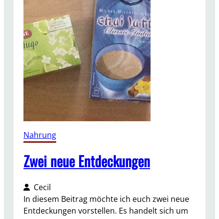
b
e
r
e
i
e
n
–
e
i
n
k
Nahrung
l
e
Zwei neue Entdeckungen
i
n
Cecil
e
In diesem Beitrag möchte ich euch zwei neue
r
Entdeckungen vorstellen. Es handelt sich um
Ü