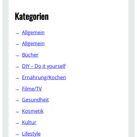
h
Kategorien
Allgemein
Allgemein
Bücher
DIY – Do it yourself
Ernährung/Kochen
Filme/TV
Gesundheit
Kosmetik
Kultur
Lifestyle