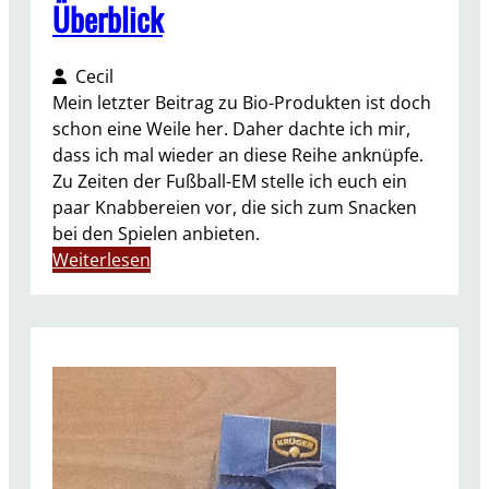
Überblick
Cecil
Mein letzter Beitrag zu Bio-Produkten ist doch
schon eine Weile her. Daher dachte ich mir,
dass ich mal wieder an diese Reihe anknüpfe.
Zu Zeiten der Fußball-EM stelle ich euch ein
paar Knabbereien vor, die sich zum Snacken
bei den Spielen anbieten.
:
Weiterlesen
B
i
o
-
K
n
a
b