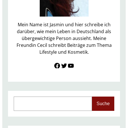
l
t
:
U
Mein Name ist Jasmin und hier schreibe ich
S
darüber, wie mein Leben in Deutschland als
A
übergewichtige Person aussieht. Meine
I
Freundin Cecil schreibt Beiträge zum Thema
I
Lifestyle und Kosmetik.
Link zu Facebook
Twitter
YouTube
S
Suche
e
a
r
c