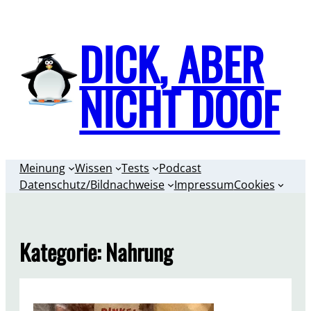
Zum
Inhalt
DICK, ABER
springen
NICHT DOOF
Meinung
Wissen
Tests
Podcast
Datenschutz/Bildnachweise
Impressum
Cookies
Kategorie:
Nahrung