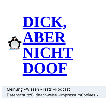
Zum
Inhalt
DICK,
springen
ABER
NICHT
DOOF
Meinung
Wissen
Tests
Podcast
Datenschutz/Bildnachweise
Impressum
Cookies