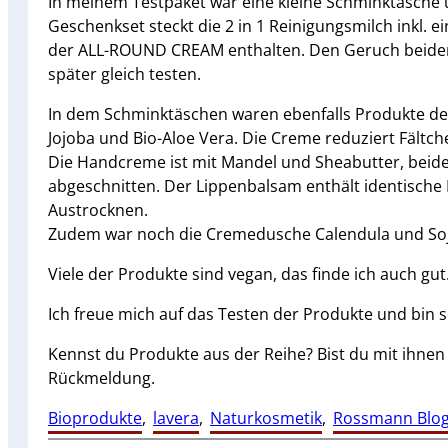
In meinem Testpaket war eine kleine Schminktasche u
Geschenkset steckt die 2 in 1 Reinigungsmilch inkl. 
der ALL-ROUND CREAM enthalten. Den Geruch beider
später gleich testen.
In dem Schminktäschen waren ebenfalls Produkte der
Jojoba und Bio-Aloe Vera. Die Creme reduziert Fältch
Die Handcreme ist mit Mandel und Sheabutter, beides
abgeschnitten. Der Lippenbalsam enthält identische 
Austrocknen.
Zudem war noch die Cremedusche Calendula und Sojaö
Viele der Produkte sind vegan, das finde ich auch gut
Ich freue mich auf das Testen der Produkte und bin s
Kennst du Produkte aus der Reihe? Bist du mit ihnen 
Rückmeldung.
Bioprodukte
, 
lavera
, 
Naturkosmetik
, 
Rossmann Blog