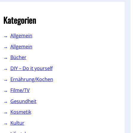
c
h
Kategorien
Allgemein
Allgemein
Bücher
DIY – Do it yourself
Ernährung/Kochen
Filme/TV
Gesundheit
Kosmetik
Kultur