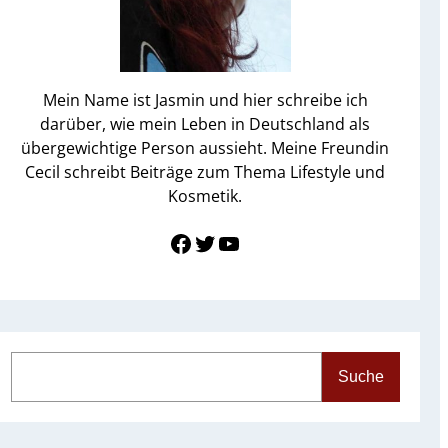
Mein Name ist Jasmin und hier schreibe ich
darüber, wie mein Leben in Deutschland als
übergewichtige Person aussieht. Meine Freundin
Cecil schreibt Beiträge zum Thema Lifestyle und
Kosmetik.
Link zu Facebook
Twitter
YouTube
S
Suche
e
a
r