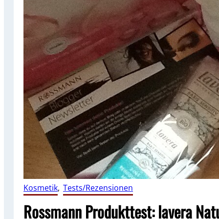
Kosmetik
, 
Tests/Rezensionen
Rossmann Produkttest: lavera Nat