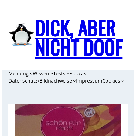
Zum
Inhalt
DICK, ABER
springen
NICHT DOOF
Meinung
Wissen
Tests
Podcast
Datenschutz/Bildnachweise
Impressum
Cookies