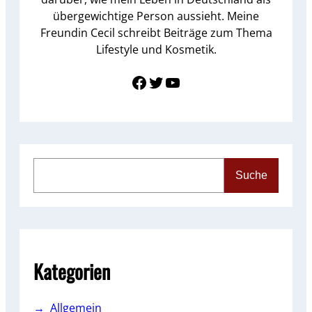
übergewichtige Person aussieht. Meine
Freundin Cecil schreibt Beiträge zum Thema
Lifestyle und Kosmetik.
Link zu Facebook
Twitter
YouTube
S
Suche
e
a
r
c
h
Kategorien
Allgemein