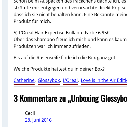
Schon beim Auspacken des Päckchens dachte ich, es 
strömte mir entgegen und verursachte direkt Kopfsch
dass ich sie nicht behalten kann. Eine Bekannte meine
Produkt für mich.
5) L’Oreal Hair Expertise Brillante Farbe 6,95€
Über das Shampoo freue ich mich und kann es kaum e
Produkten war ich immer zufrieden.
Bis auf die Rosenseife finde ich die Box ganz gut.
Welche Produkte hattest du in deiner Box?
Catherine
, 
Glossybox
, 
L’Oreal
, 
Love is in the Air Edit
3 Kommentare zu „Unboxing Glossybo
Cecil
28. Juni 2016