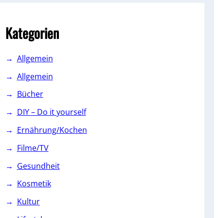
c
h
Kategorien
Allgemein
Allgemein
Bücher
DIY – Do it yourself
Ernährung/Kochen
Filme/TV
Gesundheit
Kosmetik
Kultur