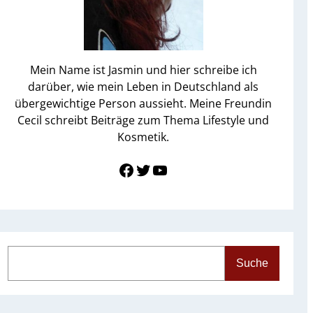
Mein Name ist Jasmin und hier schreibe ich
darüber, wie mein Leben in Deutschland als
übergewichtige Person aussieht. Meine Freundin
Cecil schreibt Beiträge zum Thema Lifestyle und
Kosmetik.
Link zu Facebook
Twitter
YouTube
S
Suche
e
a
r