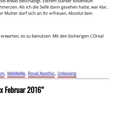
sei etwas beschädigt. Extrem starker Rosenduft
merzen. Als ich die Seife dann gesehen hatte, war klar,
r Mutter darf sich an ihr erfreuen. Absolut kein
rwarten, es zu benutzen. Mit den bisherigen L’Oreal
ion
, 
MeMeMe
, 
Royal Apothic
, 
Unboxing
x Februar 2016“