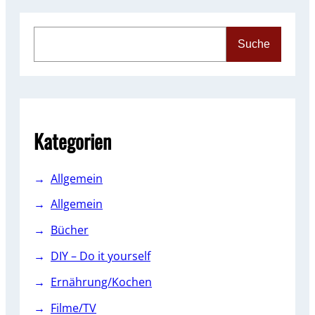
S
Suche
e
a
r
c
h
Kategorien
Allgemein
Allgemein
Bücher
DIY – Do it yourself
Ernährung/Kochen
Filme/TV