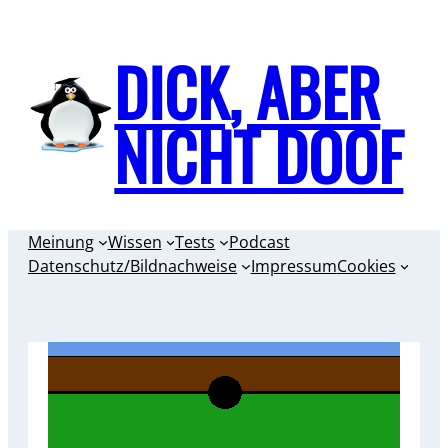
Zum
Inhalt
DICK, ABER
springen
NICHT DOOF
Meinung
Wissen
Tests
Podcast
Datenschutz/Bildnachweise
Impressum
Cookies